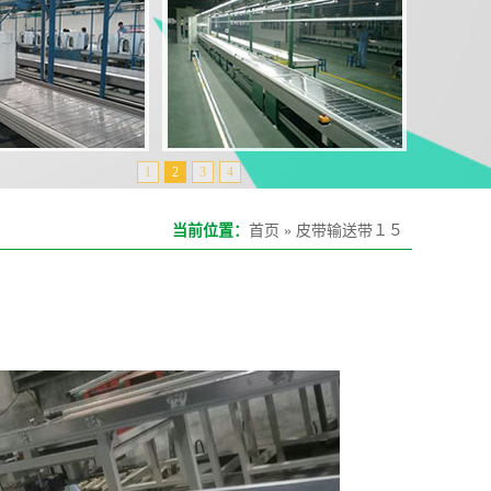
1
2
3
4
当前位置：
首页
» 皮带输送带１５