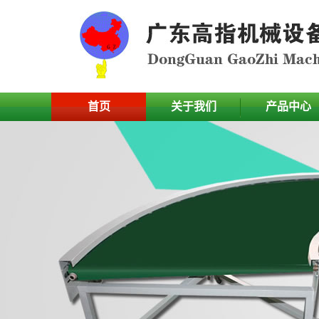
首页
关于我们
产品中心