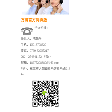
万搏官方网页版
咨询热线：
联系人：陈先生
手机：15913798829
传真：0769-82257217
QQ：274841172 （曾s）
邮箱：18675208389@163.com
地址：东莞市大朗镇新马莲新马路218
号