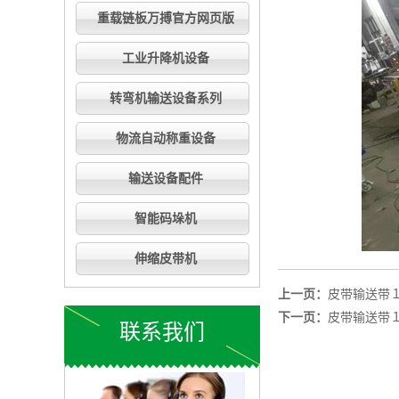
重载链板万搏官方网页版
工业升降机设备
转弯机输送设备系列
物流自动称重设备
输送设备配件
智能码垛机
伸缩皮带机
上一页：
皮带输送带
下一页：
皮带输送带
联系我们