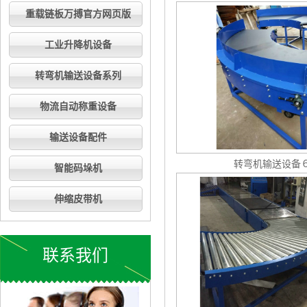
重载链板万搏官方网页版
工业升降机设备
转弯机输送设备系列
物流自动称重设备
输送设备配件
转弯机输送设备
智能码垛机
伸缩皮带机
联系我们