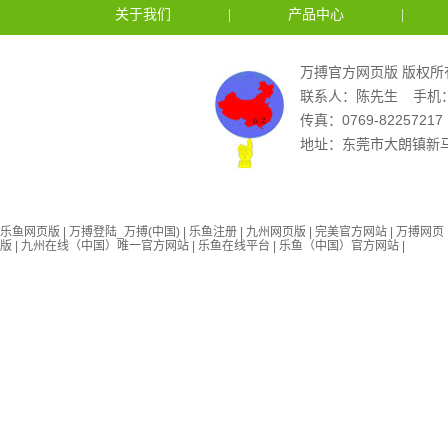
部位进行全面的检查，要注意输送带上面是
关于我们
|
产品中心
|
万搏官方网页版配件安全操作注意事项有哪
万搏官方网页版 版权所
第一、万搏官方网页版配件工作时候我们定要根据
不同的类别针对性的开展工作，如果是固定式万搏
联系人：陈先生
手机：
官方网页版
传真：0769-82257217
什么是无动力滚筒、无动力滚筒的
地址：东莞市大朗镇新马
一、什么是无动力滚筒？首先，滚筒是一种分为驱
机器人第七地轨１
动和从动轴的圆柱形零件，它通常被应用于输
流水线工作台一般都哪些种类呢?
乐鱼网页版
|
万搏登陆_万搏(中国)
|
乐鱼注册
|
九州网页版
|
完美官方网站
|
万搏网页
我们在使用流水线的时候，流水线上会配备工作
版
|
九州在线（中国）唯一官方网站
|
乐鱼在线平台
|
乐鱼（中国）官方网站
|
台，流水线工作台一般都哪些种类呢?今天就让
如何选购升降机
升降机如何选购？这是消费者在选购时应该了解的
内容，毕竟升降机属于大型机械设备，价格不
机器人第七轴地轨