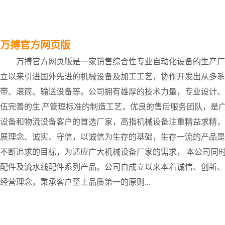
链板输送线１７
万搏官方网页版
万搏官方网页版是一家销售综合性专业自动化设备的生产厂
立以来引进国外先进的机械设备及加工工艺，协作开发出从多系
带、滚筒、输送设备等。公司拥有雄厚的技术力量，专业设计、
伍完善的生 产管理标准的制造工艺，优良的售后服务团队，是
设备和物流设备客户的首选厂家，高指机械设备注重精益求精，
链板输送线１４
展理念、诚实、守信，以诚信为生存的基础，生存一流的产品是
不断追求的目标，为适应广大机械设备厂家的需求， 本公司同
配件及流水线配件系列产品。公司自成立以来本着诚信、创新、
经营理念，秉承客户至上品质第一的原则...