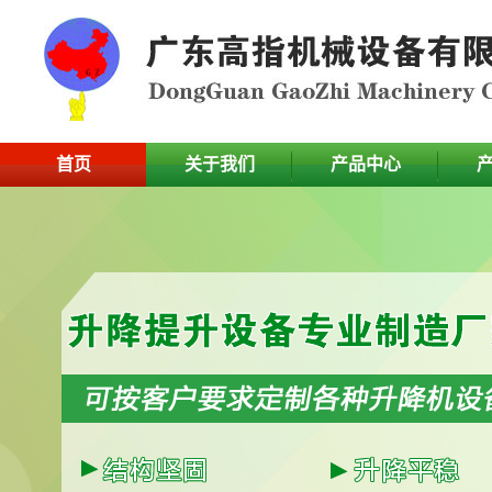
首页
关于我们
产品中心
​转弯机输送设备１