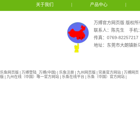
一、在开始进行食品输送之前一定要对机械的各个
关于我们
|
产品中心
|
部位进行全面的检查，要注意输送带上面是
万搏官方网页版配件安全操作注意事项有哪
万搏官方网页版 版权所
第一、万搏官方网页版配件工作时候我们定要根据
联系人：陈先生
手机：
不同的类别针对性的开展工作，如果是固定式万搏
传真：0769-82257217
官方网页版
什么是无动力滚筒、无动力滚筒的
地址：东莞市大朗镇新马
一、什么是无动力滚筒？首先，滚筒是一种分为驱
机器人第七地轨１
动和从动轴的圆柱形零件，它通常被应用于输
流水线工作台一般都哪些种类呢?
乐鱼网页版
|
万搏登陆_万搏(中国)
|
乐鱼注册
|
九州网页版
|
完美官方网站
|
万搏网页
版
|
九州在线（中国）唯一官方网站
|
乐鱼在线平台
|
乐鱼（中国）官方网站
|
我们在使用流水线的时候，流水线上会配备工作
台，流水线工作台一般都哪些种类呢?今天就让
如何选购升降机
升降机如何选购？这是消费者在选购时应该了解的
内容，毕竟升降机属于大型机械设备，价格不
机器人第七轴地轨