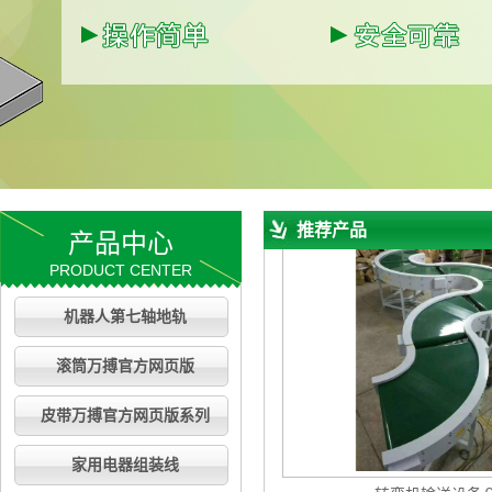
转弯机输送设备１
推荐产品
产品中心
PRODUCT CENTER
机器人第七轴地轨
滚筒万搏官方网页版
皮带万搏官方网页版系列
转弯机输送设备
家用电器组装线