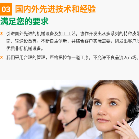
03
国内外先进技术和经验
满足您的要求
引进国外先进的机械设备及加工工艺，协作开发出从多系列的特种皮
筒、输送设备等。不断自主创新，并结合客户实际需要，研发出客户
优质非标机械设备。
皮带输送带８
我们采用合理的管理，严格把控每一道工序，不允许不良品流入市场
皮带万搏官方网页