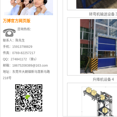
转弯机输送设备
万搏官方网页版
咨询热线：
联系人：陈先生
手机：15913798829
传真：0769-82257217
QQ：274841172 （曾s）
邮箱：18675208389@163.com
升降机设备４
地址：东莞市大朗镇新马莲新马路
218号