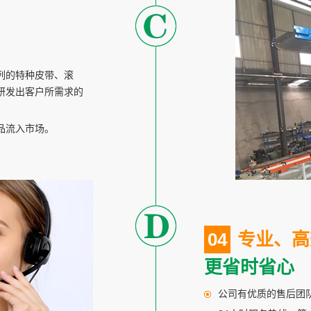
列的特种皮带、滚
研发出客户所需求的
带输送带８
皮带输送带７
品流入市场。
04
专业、高
更省时省心
搏官方网页版５
皮带万搏官方网页版４
公司有优质的售后团