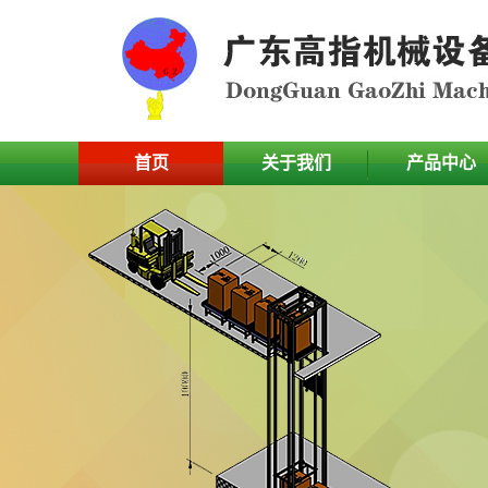
首页
关于我们
产品中心
​转弯