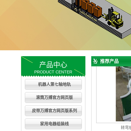
转弯机
推荐产品
产品中心
PRODUCT CENTER
机器人第七轴地轨
滚筒万搏官方网页版
转弯
皮带万搏官方网页版系列
家用电器组装线