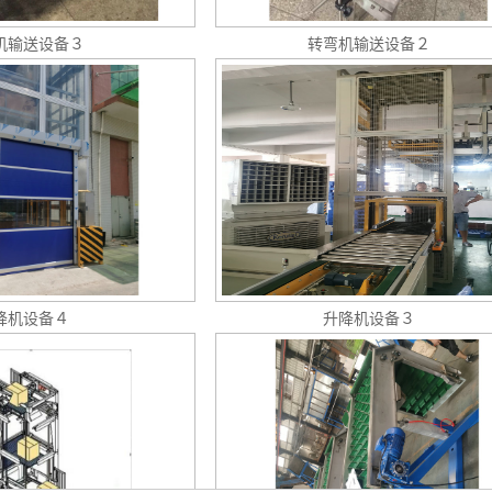
降机设备４
升降机设备３