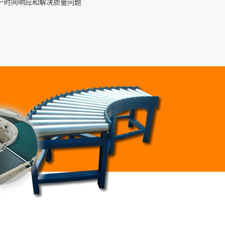
第一时间响应和解决质量问题
链板输送线１８
链板输送线１５