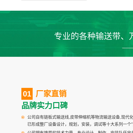
升
专业的各种输送带、
皮带
01
厂家直销
品牌实力口碑
公司自有链板式输送线,皮带伸缩机等物流输送设备,现代化
已形成整厂设备设计，规划，安装，调试等十大系列一个"
公司拥有雄厚的技术力量，专业设计、制作，安装队伍完