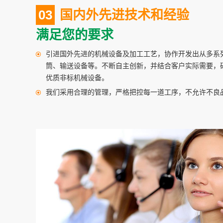
03
国内外先进技术和经验
满足您的要求
引进国外先进的机械设备及加工工艺，协作开发出从多系
筒、输送设备等。不断自主创新，并结合客户实际需要，
皮
优质非标机械设备。
我们采用合理的管理，严格把控每一道工序，不允许不良
皮带万