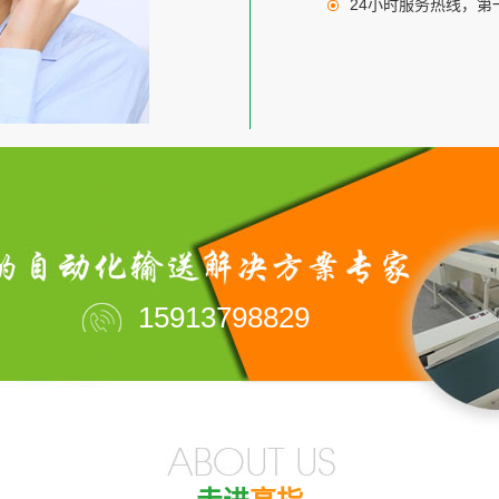
24小时服务热线，
搏官方网页版２
皮带万搏官方网页版１
15913798829
输送线１７
链板输送线１６