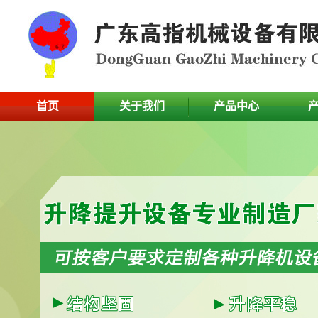
转弯机输送设备１
首页
关于我们
产品中心
转弯机输送设备