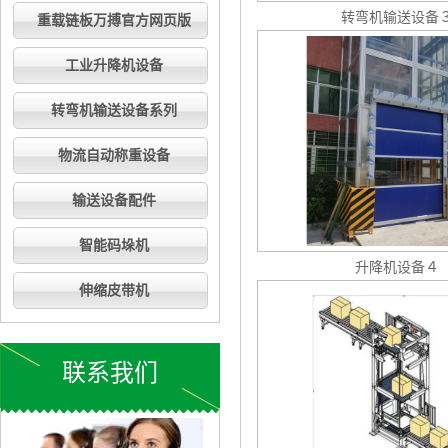
重载链板万搏官方网页版
工业升降机设备
转弯机输送设备系列
物流自动称重设备
输送设备配件
升降机设备４
智能码垛机
伸缩皮带机
联系我们