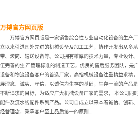
链板输送线１１
万搏官方网页版
万搏官方网页版是一家销售综合性专业自动化设备的生产厂
立以来引进国外先进的机械设备及加工工艺，协作开发出从多系
带、滚筒、输送设备等。公司拥有雄厚的技术力量，专业设计、
伍完善的生 产管理标准的制造工艺，优良的售后服务团队，是
设备和物流设备客户的首选厂家，高指机械设备注重精益求精，
展理念、诚实、守信，以诚信为生存的基础，生存一流的产品是
链板输送线８
不断追求的目标，为适应广大机械设备厂家的需求， 本公司同
配件及流水线配件系列产品。公司自成立以来本着诚信、创新、
经营理念，秉承客户至上品质第一的原则...