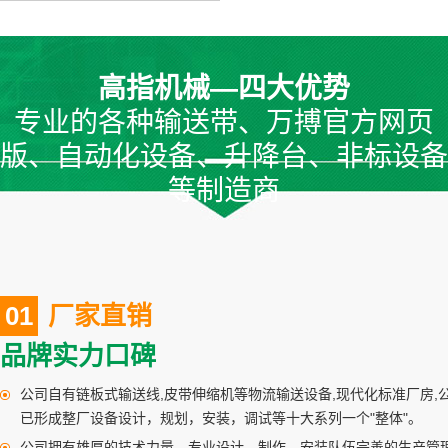
高指机械—四大优势
皮带输送带１４
专业的各种输送带、万搏官方网页
版、自动化设备、升降台、非标设备
等制造商
01
厂家直销
皮带输送带１１
品牌实力口碑
公司自有链板式输送线,皮带伸缩机等物流输送设备,现代化标准厂房,
已形成整厂设备设计，规划，安装，调试等十大系列一个"整体"。
公司拥有雄厚的技术力量，专业设计、制作，安装队伍完善的生产管