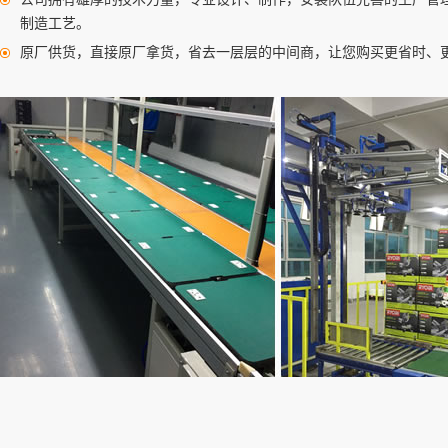
制造工艺。
原厂供货，直接原厂拿货，省去一层层的中间商，让您购买更省时、
皮带输送带８
皮带万搏官方网页