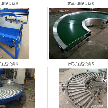
机输送设备６
转弯机输送设备５