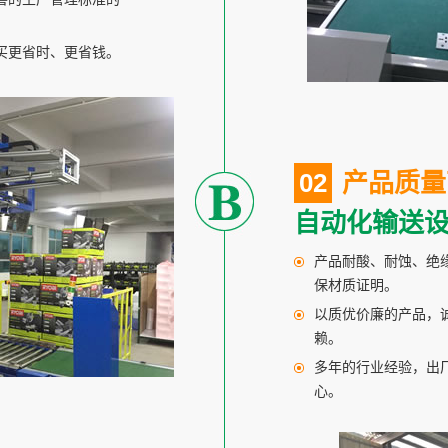
买更省时、更省钱。
输送带１４
皮带输送带１３
02
产品质量
自动化输送
产品耐酸、耐蚀、绝缘
保材质证明。
以质优价廉的产品，
赖。
输送带１１
皮带输送带１０
多年的行业经验，出
心。