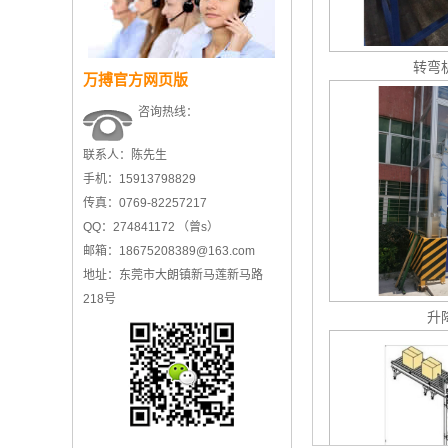
转弯
万搏官方网页版
咨询热线：
联系人：陈先生
手机：15913798829
传真：0769-82257217
QQ：274841172 （曾s）
邮箱：18675208389@163.com
升
地址：东莞市大朗镇新马莲新马路
218号