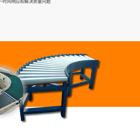
第一时间响应和解决质量问题
链板输送线１８