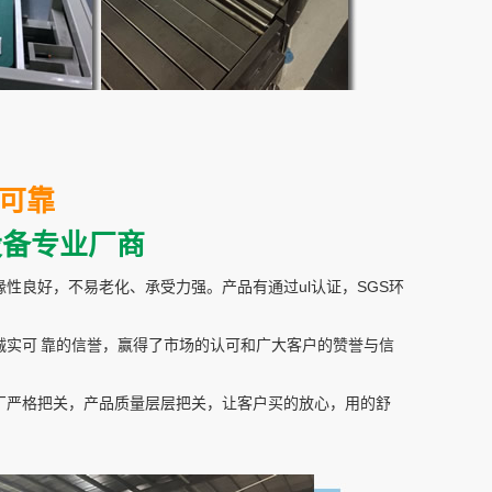
皮带输送带１２
可靠
设备专业厂商
性良好，不易老化、承受力强。产品有通过ul认证，SGS环
诚实可 靠的信誉，赢得了市场的认可和广大客户的赞誉与信
皮带输送带９
厂严格把关，产品质量层层把关，让客户买的放心，用的舒