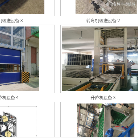
机输送设备３
转弯机输送设备２
降机设备４
升降机设备３