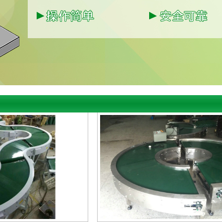
输送设备１２
转弯机输送设备１１
机输送设备９
转弯机输送设备８