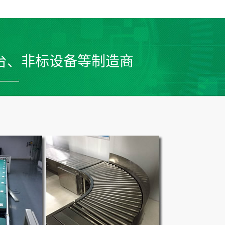
皮带输送带１８
台、非标设备等制造商
皮带输送带１５