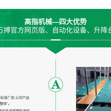
降机设备１
皮带输送带１９
高指机械—四大优势
万搏官方网页版、自动化设备、升降
输送带１７
皮带输送带１６
标准厂房,公司产品
整体"。
善的生产管理标准的