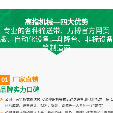
升降机设备１
高指机械—四大优势
专业的各种输送带、万搏官方网页
版、自动化设备、升降台、非标设备
等制造商
皮带输送带１７
01
厂家直销
品牌实力口碑
公司自有链板式输送线,皮带伸缩机等物流输送设备,现代化标准厂房,
已形成整厂设备设计，规划，安装，调试等十大系列一个"整体"。
公司拥有雄厚的技术力量，专业设计、制作，安装队伍完善的生产管