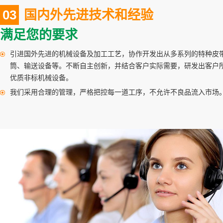
03
国内外先进技术和经验
满足您的要求
引进国外先进的机械设备及加工工艺，协作开发出从多系列的特种皮
筒、输送设备等。不断自主创新，并结合客户实际需要，研发出客户
优质非标机械设备。
皮带输送带８
我们采用合理的管理，严格把控每一道工序，不允许不良品流入市场
皮带万搏官方网页