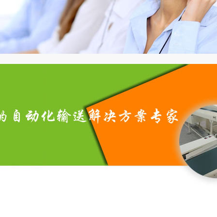
皮带万搏官方网页