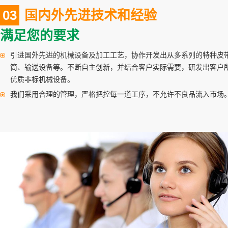
03
国内外先进技术和经验
满足您的要求
引进国外先进的机械设备及加工工艺，协作开发出从多系列的特种皮
筒、输送设备等。不断自主创新，并结合客户实际需要，研发出客户
优质非标机械设备。
我们采用合理的管理，严格把控每一道工序，不允许不良品流入市场
皮带输送带８
皮带万搏官方网页