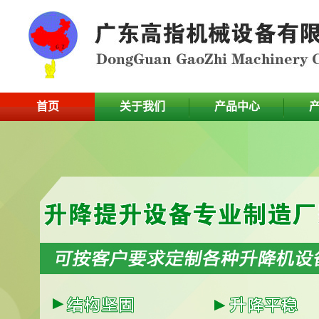
首页
关于我们
产品中心
​转弯机输送设备１