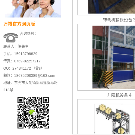
转弯机输送设备
万搏官方网页版
咨询热线：
联系人：陈先生
手机：15913798829
传真：0769-82257217
QQ：274841172 （曾s）
邮箱：18675208389@163.com
地址：东莞市大朗镇新马莲新马路
升降机设备４
218号