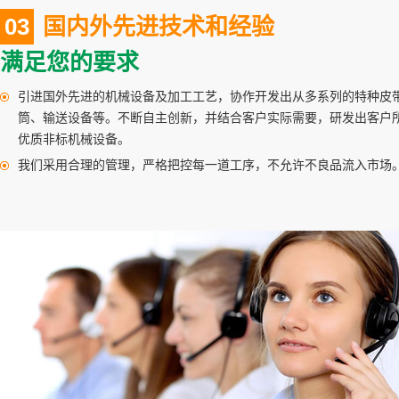
03
国内外先进技术和经验
满足您的要求
引进国外先进的机械设备及加工工艺，协作开发出从多系列的特种皮
筒、输送设备等。不断自主创新，并结合客户实际需要，研发出客户
优质非标机械设备。
皮带输送带８
我们采用合理的管理，严格把控每一道工序，不允许不良品流入市场
皮带万搏官方网页