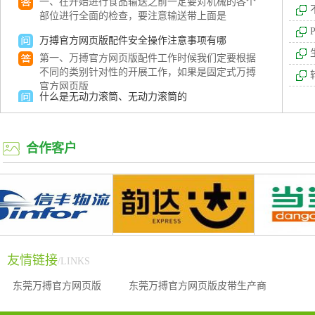
万搏官方网页版配件安全操作注意事项有哪
第一、万搏官方网页版配件工作时候我们定要根据
不同的类别针对性的开展工作，如果是固定式万搏
官方网页版
什么是无动力滚筒、无动力滚筒的
链板输送线５
一、什么是无动力滚筒？首先，滚筒是一种分为驱
动和从动轴的圆柱形零件，它通常被应用于输
流水线工作台一般都哪些种类呢?
我们在使用流水线的时候，流水线上会配备工作
合作客户
台，流水线工作台一般都哪些种类呢?今天就让
如何选购升降机
升降机如何选购？这是消费者在选购时应该了解的
内容，毕竟升降机属于大型机械设备，价格不
转弯链板是如何实现转弯的
到底转弯链板是如何实现转弯的呢？先不急探究这
友情链接
链板输送线２
/LINKS
个问题，我们先了解下转弯链板在食品机械
东莞万搏官方网页版
东莞万搏官方网页版皮带生产商
输送滚筒在运行时要注意哪些问题
一、在开始进行食品输送之前一定要对机械的各个