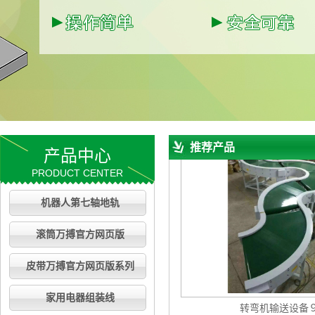
转弯机输送设备１
推荐产品
产品中心
PRODUCT CENTER
机器人第七轴地轨
滚筒万搏官方网页版
皮带万搏官方网页版系列
转弯机输送设备
家用电器组装线