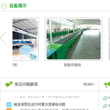
设备展示
链板输送线１１
皮带机
链板传输线
转弯链板是如何实现转弯的
链板输送线８
到底转弯链板是如何实现转弯的呢？先不急探究这
常见问题解答
MORE+
个问题，我们先了解下转弯链板在食品机械
输送滚筒在运行时要注意哪些问题
一、在开始进行食品输送之前一定要对机械的各个
部位进行全面的检查，要注意输送带上面是