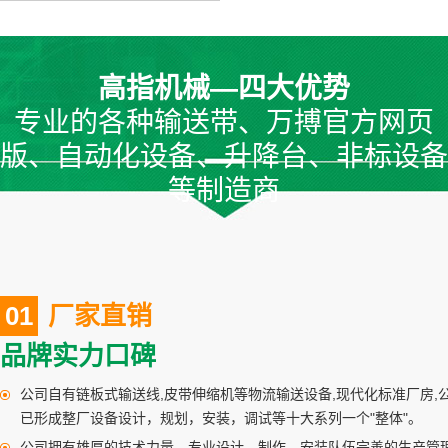
升降机设备１
高指机械—四大优势
专业的各种输送带、万搏官方网页
版、自动化设备、升降台、非标设备
等制造商
皮带输送带１７
01
厂家直销
品牌实力口碑
公司自有链板式输送线,皮带伸缩机等物流输送设备,现代化标准厂房,
已形成整厂设备设计，规划，安装，调试等十大系列一个"整体"。
公司拥有雄厚的技术力量，专业设计、制作，安装队伍完善的生产管