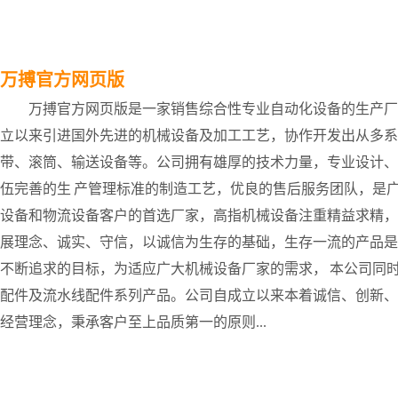
万搏官方网页版
链板输送线１４
万搏官方网页版是一家销售综合性专业自动化设备的生产厂
立以来引进国外先进的机械设备及加工工艺，协作开发出从多系
带、滚筒、输送设备等。公司拥有雄厚的技术力量，专业设计、
伍完善的生 产管理标准的制造工艺，优良的售后服务团队，是
设备和物流设备客户的首选厂家，高指机械设备注重精益求精，
展理念、诚实、守信，以诚信为生存的基础，生存一流的产品是
不断追求的目标，为适应广大机械设备厂家的需求， 本公司同
配件及流水线配件系列产品。公司自成立以来本着诚信、创新、
经营理念，秉承客户至上品质第一的原则...
链板输送线１１