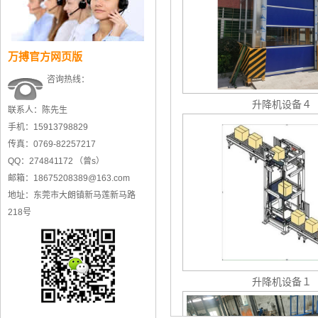
万搏官方网页版
升降机设备４
咨询热线：
联系人：陈先生
手机：15913798829
传真：0769-82257217
QQ：274841172 （曾s）
邮箱：18675208389@163.com
地址：东莞市大朗镇新马莲新马路
218号
升降机设备１