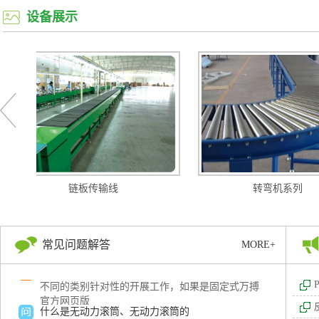
设备展示
转弯链板是如何实现转弯的
链板输送线８
到底转弯链板是如何实现转弯的呢？先不急探究这
个问题，我们先了解下转弯链板在食品机械
输送滚筒在运行时要注意哪些问题
链板传输线
转弯机系列
一、在开始进行食品输送之前一定要对机械的各个
部位进行全面的检查，要注意输送带上面是
万搏官方网页版配件安全操作注意事项有哪
常见问题解答
MORE+
第一、万搏官方网页版配件工作时候我们定要根据
不同的类别针对性的开展工作，如果是固定式万搏
官方网页版
什么是无动力滚筒、无动力滚筒的
链板输送线５
一、什么是无动力滚筒？首先，滚筒是一种分为驱
动和从动轴的圆柱形零件，它通常被应用于输