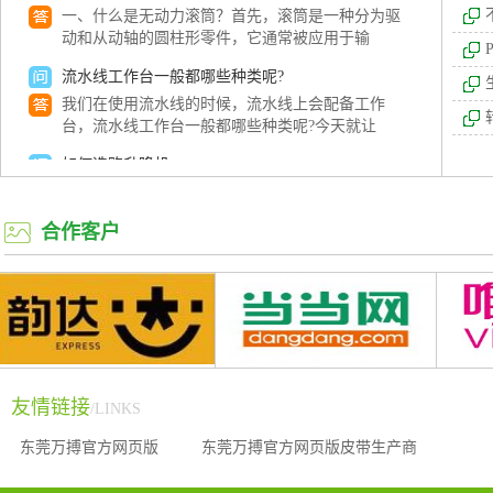
流水线工作台一般都哪些种类呢?
我们在使用流水线的时候，流水线上会配备工作
台，流水线工作台一般都哪些种类呢?今天就让
如何选购升降机
升降机如何选购？这是消费者在选购时应该了解的
内容，毕竟升降机属于大型机械设备，价格不
转弯链板是如何实现转弯的
合作客户
到底转弯链板是如何实现转弯的呢？先不急探究这
链板输送线２
个问题，我们先了解下转弯链板在食品机械
输送滚筒在运行时要注意哪些问题
一、在开始进行食品输送之前一定要对机械的各个
部位进行全面的检查，要注意输送带上面是
万搏官方网页版配件安全操作注意事项有哪
友情链接
/LINKS
第一、万搏官方网页版配件工作时候我们定要根据
不同的类别针对性的开展工作，如果是固定式万搏
东莞万搏官方网页版
东莞万搏官方网页版皮带生产商
官方网页版
什么是无动力滚筒、无动力滚筒的