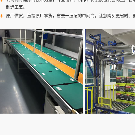
制造工艺。
原厂供货，直接原厂拿货，省去一层层的中间商，让您购买更省时、
皮带输送带１１