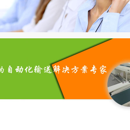
皮带万搏官方网页
链板输送线１７