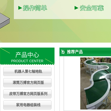
转弯机输送设备１
推荐产品
产品中心
PRODUCT CENTER
机器人第七轴地轨
滚筒万搏官方网页版
皮带万搏官方网页版系列
家用电器组装线
转弯机输送设备