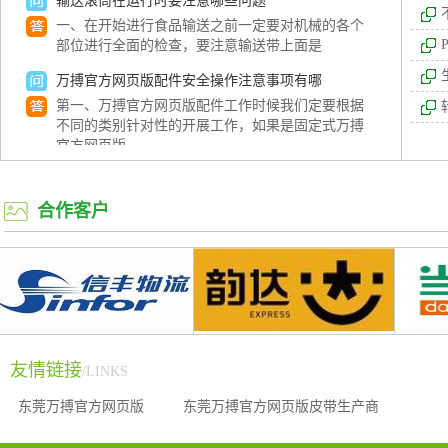
部位进行全面的检查，要注意输送带上面是
万搏官方网页版配件安全操作注意事项有哪
第一、万搏官方网页版配件工作时候我们定要根据
不同的类别针对性的开展工作，如果是固定式万搏
官方网页版
什么是无动力滚筒、无动力滚筒的
链板输送线５
一、什么是无动力滚筒？首先，滚筒是一种分为驱
动和从动轴的圆柱形零件，它通常被应用于输
流水线工作台一般都哪些种类呢?
合作客户
我们在使用流水线的时候，流水线上会配备工作
台，流水线工作台一般都哪些种类呢?今天就让
如何选购升降机
升降机如何选购？这是消费者在选购时应该了解的
内容，毕竟升降机属于大型机械设备，价格不
转弯链板是如何实现转弯的
友情链接
/LINKS
到底转弯链板是如何实现转弯的呢？先不急探究这
链板输送线２
东莞万搏官方网页版
东莞万搏官方网页版皮带生产商
个问题，我们先了解下转弯链板在食品机械
输送滚筒在运行时要注意哪些问题