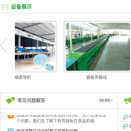
设备展示
链板输送线１１
伸缩皮带机
链板传输线
转弯链板是如何实现转弯的
常见问题解答
链板输送线８
MORE+
到底转弯链板是如何实现转弯的呢？先不急探究这
个问题，我们先了解下转弯链板在食品机械
输送滚筒在运行时要注意哪些问题
一、在开始进行食品输送之前一定要对机械的各个