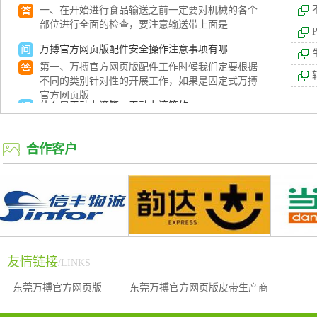
万搏官方网页版配件安全操作注意事项有哪
第一、万搏官方网页版配件工作时候我们定要根据
不同的类别针对性的开展工作，如果是固定式万搏
官方网页版
什么是无动力滚筒、无动力滚筒的
链板输送线５
一、什么是无动力滚筒？首先，滚筒是一种分为驱
动和从动轴的圆柱形零件，它通常被应用于输
流水线工作台一般都哪些种类呢?
合作客户
我们在使用流水线的时候，流水线上会配备工作
台，流水线工作台一般都哪些种类呢?今天就让
如何选购升降机
升降机如何选购？这是消费者在选购时应该了解的
内容，毕竟升降机属于大型机械设备，价格不
转弯链板是如何实现转弯的
友情链接
/LINKS
到底转弯链板是如何实现转弯的呢？先不急探究这
链板输送线２
个问题，我们先了解下转弯链板在食品机械
东莞万搏官方网页版
东莞万搏官方网页版皮带生产商
输送滚筒在运行时要注意哪些问题