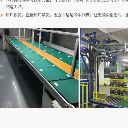
制造工艺。
原厂供货，直接原厂拿货，省去一层层的中间商，让您购买更省时、
皮带输送带１４
皮带输送带１１