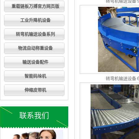
重载链板万搏官方网页版
工业升降机设备
转弯机输送设备系列
物流自动称重设备
输送设备配件
转弯机输送设备
智能码垛机
伸缩皮带机
联系我们