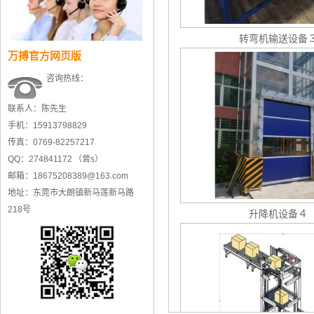
转弯机输送设备
万搏官方网页版
咨询热线：
联系人：陈先生
手机：15913798829
传真：0769-82257217
QQ：274841172 （曾s）
邮箱：18675208389@163.com
升降机设备４
地址：东莞市大朗镇新马莲新马路
218号