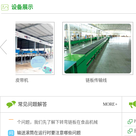
设备展示
链板输送线１１
缩皮带机
链板传输线
转弯链板是如何实现转弯的
链板输送线８
常见问题解答
MORE+
到底转弯链板是如何实现转弯的呢？先不急探究这
个问题，我们先了解下转弯链板在食品机械
输送滚筒在运行时要注意哪些问题
一、在开始进行食品输送之前一定要对机械的各个
部位进行全面的检查，要注意输送带上面是