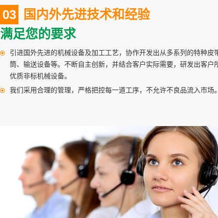
03
国内外先进技术和经验
满足您的要求
引进国外先进的机械设备及加工工艺，协作开发出从多系列的特种皮
筒、输送设备等。不断自主创新，并结合客户实际需要，研发出客户
优质非标机械设备。
皮带输送带８
我们采用合理的管理，严格把控每一道工序，不允许不良品流入市场
皮带万搏官方网页