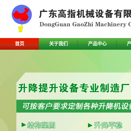
首页
关于我们
产品中心
​转弯机输送设备１