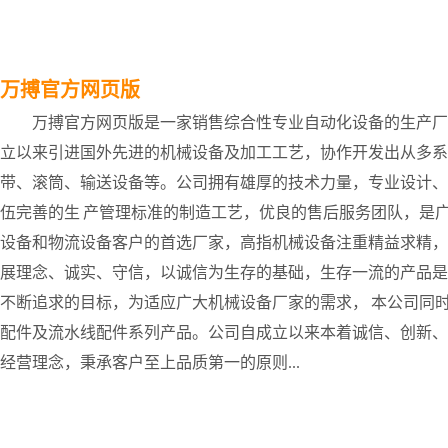
链板输送线１７
万搏官方网页版
万搏官方网页版是一家销售综合性专业自动化设备的生产厂
立以来引进国外先进的机械设备及加工工艺，协作开发出从多系
带、滚筒、输送设备等。公司拥有雄厚的技术力量，专业设计、
伍完善的生 产管理标准的制造工艺，优良的售后服务团队，是
设备和物流设备客户的首选厂家，高指机械设备注重精益求精，
链板输送线１４
展理念、诚实、守信，以诚信为生存的基础，生存一流的产品是
不断追求的目标，为适应广大机械设备厂家的需求， 本公司同
配件及流水线配件系列产品。公司自成立以来本着诚信、创新、
经营理念，秉承客户至上品质第一的原则...