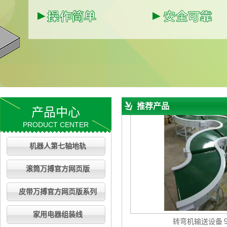
转弯机输送设备１
推荐产品
产品中心
PRODUCT CENTER
机器人第七轴地轨
滚筒万搏官方网页版
皮带万搏官方网页版系列
转弯机输送设备
家用电器组装线