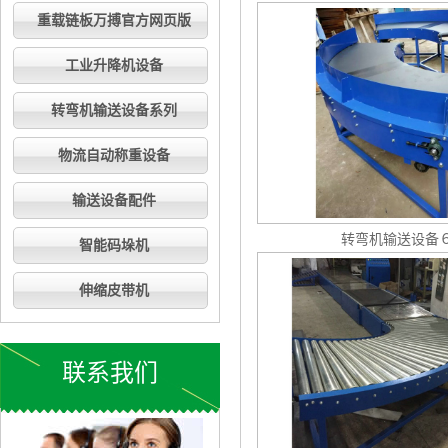
重载链板万搏官方网页版
工业升降机设备
转弯机输送设备系列
物流自动称重设备
输送设备配件
转弯机输送设备
智能码垛机
伸缩皮带机
联系我们