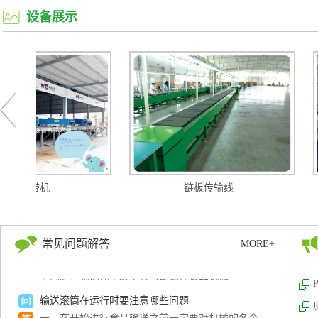
设备展示
链板输送线１１
皮带机
链板传输线
转弯链板是如何实现转弯的
链板输送线８
到底转弯链板是如何实现转弯的呢？先不急探究这
常见问题解答
MORE+
个问题，我们先了解下转弯链板在食品机械
输送滚筒在运行时要注意哪些问题
一、在开始进行食品输送之前一定要对机械的各个
部位进行全面的检查，要注意输送带上面是