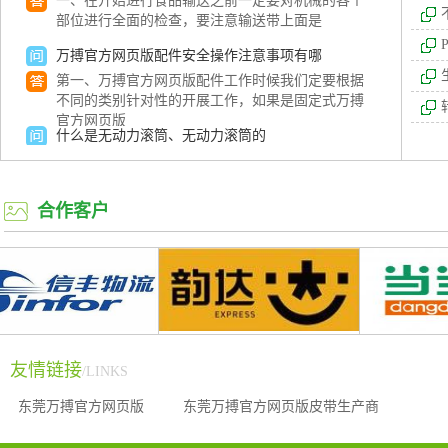
万搏官方网页版配件安全操作注意事项有哪
第一、万搏官方网页版配件工作时候我们定要根据
不同的类别针对性的开展工作，如果是固定式万搏
官方网页版
什么是无动力滚筒、无动力滚筒的
链板输送线５
一、什么是无动力滚筒？首先，滚筒是一种分为驱
动和从动轴的圆柱形零件，它通常被应用于输
流水线工作台一般都哪些种类呢?
我们在使用流水线的时候，流水线上会配备工作
合作客户
台，流水线工作台一般都哪些种类呢?今天就让
如何选购升降机
升降机如何选购？这是消费者在选购时应该了解的
内容，毕竟升降机属于大型机械设备，价格不
转弯链板是如何实现转弯的
到底转弯链板是如何实现转弯的呢？先不急探究这
友情链接
链板输送线２
/LINKS
个问题，我们先了解下转弯链板在食品机械
东莞万搏官方网页版
东莞万搏官方网页版皮带生产商
输送滚筒在运行时要注意哪些问题
一、在开始进行食品输送之前一定要对机械的各个