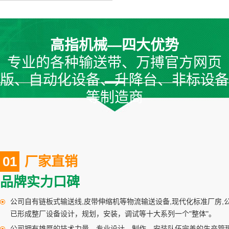
高指机械—四大优势
专业的各种输送带、万搏官方网页
版、自动化设备、升降台、非标设备
升降机设备１
等制造商
01
厂家直销
品牌实力口碑
公司自有链板式输送线,皮带伸缩机等物流输送设备,现代化标准厂房,
皮带输送带１７
已形成整厂设备设计，规划，安装，调试等十大系列一个"整体"。
公司拥有雄厚的技术力量，专业设计、制作，安装队伍完善的生产管