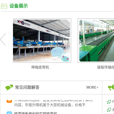
输送滚筒在运行时要注意哪些问题
设备展示
一、在开始进行食品输送之前一定要对机械的各个
部位进行全面的检查，要注意输送带上面是
万搏官方网页版配件安全操作注意事项有哪
第一、万搏官方网页版配件工作时候我们定要根据
不同的类别针对性的开展工作，如果是固定式万搏
官方网页版
什么是无动力滚筒、无动力滚筒的
链板输送线１１
一、什么是无动力滚筒？首先，滚筒是一种分为驱
动和从动轴的圆柱形零件，它通常被应用于输
流水线工作台一般都哪些种类呢?
伸缩皮带机
链板传输线
我们在使用流水线的时候，流水线上会配备工作
台，流水线工作台一般都哪些种类呢?今天就让
如何选购升降机
常见问题解答
MORE+
升降机如何选购？这是消费者在选购时应该了解的
内容，毕竟升降机属于大型机械设备，价格不
转弯链板是如何实现转弯的
链板输送线８
到底转弯链板是如何实现转弯的呢？先不急探究这