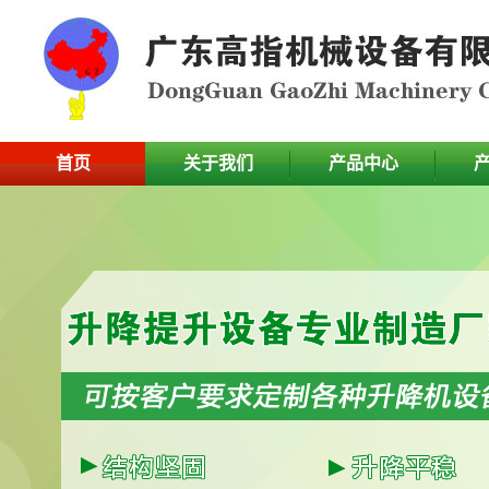
首页
关于我们
产品中心