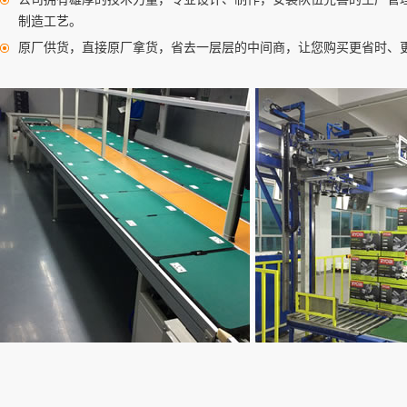
制造工艺。
原厂供货，直接原厂拿货，省去一层层的中间商，让您购买更省时、
皮带输送带１４