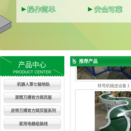
​转弯机输送设备１
推荐产品
产品中心
PRODUCT CENTER
转弯机输送设备１
机器人第七轴地轨
滚筒万搏官方网页版
皮带万搏官方网页版系列
家用电器组装线