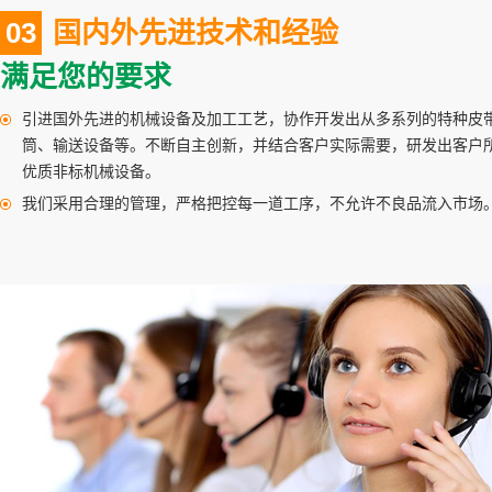
皮带输送带１１
03
国内外先进技术和经验
满足您的要求
引进国外先进的机械设备及加工工艺，协作开发出从多系列的特种皮
筒、输送设备等。不断自主创新，并结合客户实际需要，研发出客户
优质非标机械设备。
我们采用合理的管理，严格把控每一道工序，不允许不良品流入市场
皮带输送带８