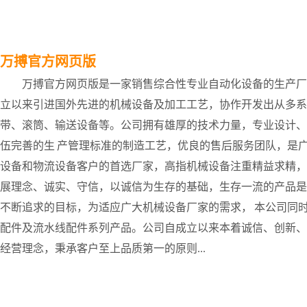
万搏官方网页版
链板输送线１７
万搏官方网页版是一家销售综合性专业自动化设备的生产厂
立以来引进国外先进的机械设备及加工工艺，协作开发出从多系
带、滚筒、输送设备等。公司拥有雄厚的技术力量，专业设计、
伍完善的生 产管理标准的制造工艺，优良的售后服务团队，是
设备和物流设备客户的首选厂家，高指机械设备注重精益求精，
展理念、诚实、守信，以诚信为生存的基础，生存一流的产品是
不断追求的目标，为适应广大机械设备厂家的需求， 本公司同
配件及流水线配件系列产品。公司自成立以来本着诚信、创新、
经营理念，秉承客户至上品质第一的原则...
链板输送线１４
转弯链板是如何实现转弯的
到底转弯链板是如何实现转弯的呢？先不急探究这
个问题，我们先了解下转弯链板在食品机械